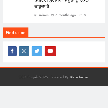
ਰਾਸ਼ਟਰੀ ਸੁਰੱਖਿਆ ਸਬੂਤਾਂ ਨੂੰ ਰੋਕਣਾ
ਚਾਹੁੰਦਾ ਹੈ
Admin
6 months ago
0
Find us on
GEO Punjab 2026. Powered By
.
BlazeThemes