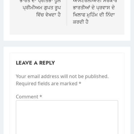
navigation
ਭਾਰਤ ਦਾ ਪ੍ਰਤਿਭਾ ਪੂਲ
ਆਸਟਰੇਲੀਆਈ ਸਰਕਾਰ
ਪ੍ਰੀਮੀਅਮ ਗੁਪਤ ਰੂਪ
ਭਾਰਤੀਆਂ ਦੇ ਪ੍ਰਵਾਸ ਦੇ
ਵਿੱਚ ਵੇਖਦਾ ਹੈ
ਖਿਲਾਫ ਮੁਹਿੰਮ ਦੀ ਨਿੰਦਾ
ਕਰਦੀ ਹੈ
LEAVE A REPLY
Your email address will not be published.
Required fields are marked
*
Comment
*