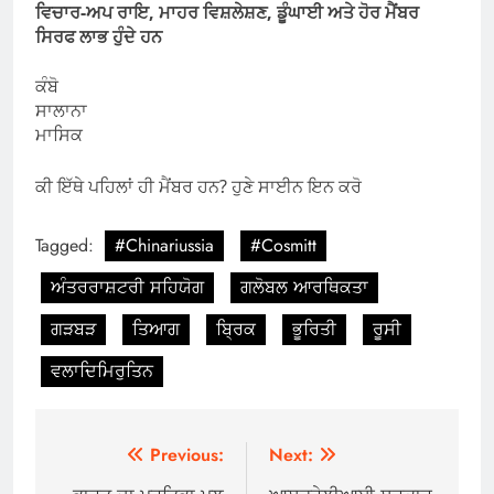
ਵਿਚਾਰ-ਅਪ ਰਾਇ, ਮਾਹਰ ਵਿਸ਼ਲੇਸ਼ਣ, ਡੂੰਘਾਈ ਅਤੇ ਹੋਰ ਮੈਂਬਰ
ਸਿਰਫ ਲਾਭ ਹੁੰਦੇ ਹਨ
ਕੰਬੋ
ਸਾਲਾਨਾ
ਮਾਸਿਕ
ਕੀ ਇੱਥੇ ਪਹਿਲਾਂ ਹੀ ਮੈਂਬਰ ਹਨ? ਹੁਣੇ ਸਾਈਨ ਇਨ ਕਰੋ
Tagged:
#Chinariussia
#Cosmitt
ਅੰਤਰਰਾਸ਼ਟਰੀ ਸਹਿਯੋਗ
ਗਲੋਬਲ ਆਰਥਿਕਤਾ
ਗੜਬੜ
ਤਿਆਗ
ਬ੍ਰਿਕ
ਭੂਰਿਤੀ
ਰੂਸੀ
ਵਲਾਦਿਮਿਰੁਤਿਨ
Post
Previous:
Next: