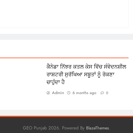
ਕੈਨੇਡਾ ਨਿੱਝਰ ਕਤਲ ਕੇਸ ਵਿੱਚ ਸੰਵੇਦਨਸ਼ੀਲ
ਰਾਸ਼ਟਰੀ ਸੁਰੱਖਿਆ ਸਬੂਤਾਂ ਨੂੰ ਰੋਕਣਾ
ਚਾਹੁੰਦਾ ਹੈ
Admin
6 months ago
0
GEO Punjab 2026. Powered By
.
BlazeThemes