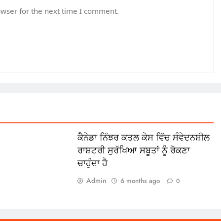
owser for the next time I comment.
ਕੈਨੇਡਾ ਨਿੱਝਰ ਕਤਲ ਕੇਸ ਵਿੱਚ ਸੰਵੇਦਨਸ਼ੀਲ
ਰਾਸ਼ਟਰੀ ਸੁਰੱਖਿਆ ਸਬੂਤਾਂ ਨੂੰ ਰੋਕਣਾ
ਚਾਹੁੰਦਾ ਹੈ
Admin
6 months ago
0