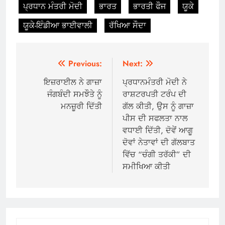
ਪ੍ਰਧਾਨ ਮੰਤਰੀ ਮੋਦੀ
ਭਾਰਤ
ਭਾਰਤੀ ਫੌਜ
ਯੂਕੇ
ਯੂਕੇ-ਇੰਡੀਆ ਭਾਈਵਾਲੀ
ਰੱਖਿਆ ਸੌਦਾ
Post
Previous:
Next:
navigation
ਇਜ਼ਰਾਈਲ ਨੇ ਗਾਜ਼ਾ
ਪ੍ਰਧਾਨਮੰਤਰੀ ਮੋਦੀ ਨੇ
ਜੰਗਬੰਦੀ ਸਮਝੌਤੇ ਨੂੰ
ਰਾਸ਼ਟਰਪਤੀ ਟਰੰਪ ਦੀ
ਮਨਜ਼ੂਰੀ ਦਿੱਤੀ
ਗੱਲ ਕੀਤੀ, ਉਸ ਨੂੰ ਗਾਜ਼ਾ
ਪੀਸ ਦੀ ਸਫਲਤਾ ਨਾਲ
ਵਧਾਈ ਦਿੱਤੀ, ਦੋਵੇਂ ਆਗੂ
ਦੋਵਾਂ ਨੇਤਾਵਾਂ ਦੀ ਗੱਲਬਾਤ
ਵਿੱਚ “ਚੰਗੀ ਤਰੱਕੀ” ਦੀ
ਸਮੀਖਿਆ ਕੀਤੀ