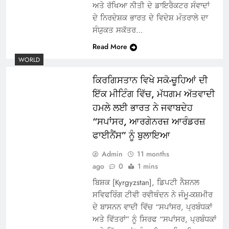
ਅਤੇ ਰੱਖਿਆ ਨੀਤੀ ਦੇ ਡਾਇਰੈਕਟਰ ਸੰਵਾਦਾਂ
ਦੇ ਨਿਰਦੇਸ਼ਕ ਭਾਰਤ ਦੇ ਵਿਦੇਸ਼ ਮੰਤਰਾਲੇ ਦਾ
ਸੰਯੁਕਤ ਸਕੱਤਰ…
Read More
WORLD
ਕਿਰਗਿਸਤਾਨ ਵਿਖੇ ਸਕੋ-ਚੂਹਿਆਂ ਦੀ
ਇੱਕ ਮੀਟਿੰਗ ਵਿੱਚ, ਮੱਧਗਮ ਅੱਤਵਾਦੀ
ਹਮਲੇ ਲਈ ਭਾਰਤ ਨੇ ਜਵਾਬਦੇਹ
“ਸਪਾਂਸਰ, ਆਰਗੇਨਰਜ਼ ਆਰੰਡਰਜ਼
ਫਾਈਨੈਂਸ” ਨੂੰ ਬੁਲਾਇਆ
Admin
11 months
ago
0
1 mins
ਬਿਸ਼ਕ [Kyrgyzstan], ਡਿਪਟੀ ਨੈਸ਼ਨਲ
ਸਵਿਫਰਿੰਗ ਟੀਵੀ ਰਵੀਥੰਦਨ ਨੇ ਜੰਮੂ-ਕਸ਼ਮੀਰ
ਦੇ ਬਾਸਨਨ ਵਾਦੀ ਵਿੱਚ “ਸਪਾਂਸਰ, ਪ੍ਰਬੰਧਕਾਂ
ਅਤੇ ਵਿੱਤਰਾਂ” ਨੂੰ ਸਿਰਫ “ਸਪਾਂਸਰ, ਪ੍ਰਬੰਧਕਾਂ