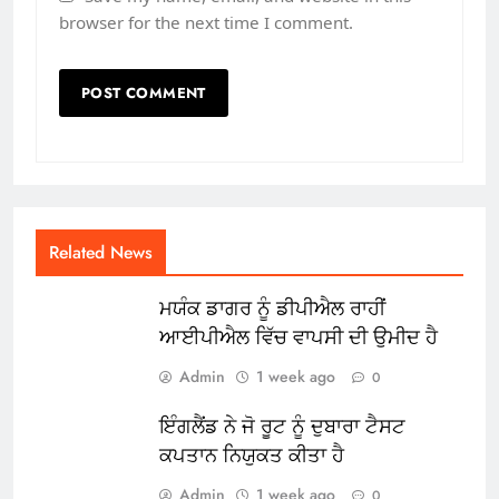
browser for the next time I comment.
Related News
ਮਯੰਕ ਡਾਗਰ ਨੂੰ ਡੀਪੀਐਲ ਰਾਹੀਂ
ਆਈਪੀਐਲ ਵਿੱਚ ਵਾਪਸੀ ਦੀ ਉਮੀਦ ਹੈ
Admin
1 week ago
0
ਇੰਗਲੈਂਡ ਨੇ ਜੋ ਰੂਟ ਨੂੰ ਦੁਬਾਰਾ ਟੈਸਟ
ਕਪਤਾਨ ਨਿਯੁਕਤ ਕੀਤਾ ਹੈ
Admin
1 week ago
0