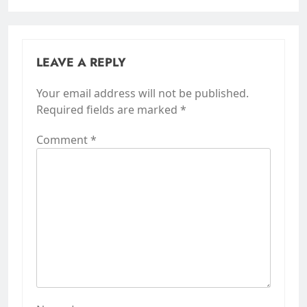
LEAVE A REPLY
Your email address will not be published.
Required fields are marked
*
Comment
*