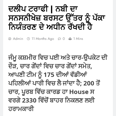
ਦਲੀਪ ਟਰਾਫੀ | ਨਬੀ ਦਾ
ਸਨਸਨੀਖੇਜ਼ ਬਰਸਟ ਉੱਤਰ ਨੂੰ ਪੱਕਾ
ਨਿਯੰਤਰਣ ਦੇ ਅਧੀਨ ਰੱਖਦੀ ਹੈ
Admin
11 Months Ago
0
1 Mins
ਜੰਮੂ ਕਸ਼ਮੀਰ ਵਿਚ ਪਈ ਅਤੇ ਚਾਰ-ਉਪਕੇਟ ਦੀ
ਦੌੜ, ਚਾਰ ਗੇਂਦਾਂ ਵਿਚ ਚਾਰ ਗੇਂਦਾਂ ਸਮੇਤ,
ਆਪਣੀ ਟੀਮ ਨੂੰ 175 ਦੀਆਂ ਵੱਡੀਆਂ
ਪਹਿਲੀਆਂ ਪਾਰੀ ਵਿਚ ਲੈ ਜਾਂਦਾ ਹੈ; 200 ਤੋਂ
ਚਾਰ, ਪੂਰਬ ਵਿੱਚ ਕਾਰਡ ਹਾ House ਸ
ਵਰਗੇ 2330 ਵਿੱਚੋਂ ਬਾਹਰ ਨਿਕਲਣ ਲਈ
ਹਰਾਮਕਾਰੀ