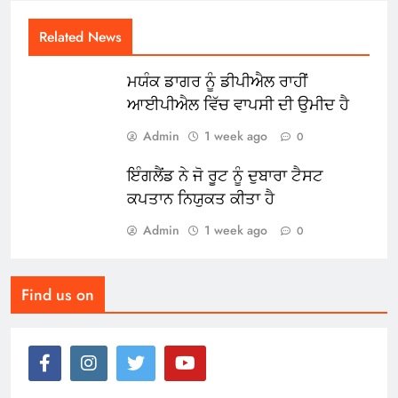
Related News
ਮਯੰਕ ਡਾਗਰ ਨੂੰ ਡੀਪੀਐਲ ਰਾਹੀਂ
ਆਈਪੀਐਲ ਵਿੱਚ ਵਾਪਸੀ ਦੀ ਉਮੀਦ ਹੈ
Admin
1 week ago
0
ਇੰਗਲੈਂਡ ਨੇ ਜੋ ਰੂਟ ਨੂੰ ਦੁਬਾਰਾ ਟੈਸਟ
ਕਪਤਾਨ ਨਿਯੁਕਤ ਕੀਤਾ ਹੈ
Admin
1 week ago
0
Find us on