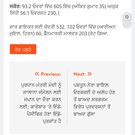
ਸਕੋਰ:
93.2 ਓਵਰਾਂ ਵਿੱਚ 605 ਵਿੱਚ (ਅੰਕਿਤ ਕੁਮਾਰ 35) ਅਯੁਸ਼
ਸਿੰਧੀ 56.1 ਓਵਰਸਟ 230, (
ਚਾਰ ਡਾਇਕਰ ਲਈ ਕੇਂਦਰੀ 532. 102 ਓਵਰਾਂ ਵਿੱਚ (ਆਰੀਅਨ
ਜੁਇਲ. ਹਿਰਨ) 60, ਡੈੱਨਮਾਰਕੀ ਮਾਲਵਰ 203 (ਰੇਟ ਗਿਆ.
ਹੋਰ ਪੜ੍ਹੋ
Post
Previous:
Next:
navigation
ਪ੍ਰਧਾਨ ਮੰਤਰੀ ਮੋਦੀ ਨੂੰ
ਪਸ਼ਤੂਨ ਨੇਤਾ ਬਾਇਲ
ਸਾਲਾਨਾ ਸੰਮੇਲਨ ਲਈ
ਓਰਕਜ਼ਈ ਦੇ ਅਲੋਪ ਹੋਣ
ਜਪਾਨ ਦਾ ਦੌਰਾ ਕਰਨ
ਤੋਂ ਬਾਅਦ ਸਰਗਰਮ
ਲਈ; ਕਾਰੋਬਾਰ ‘ਤੇ ਇੰਡੋ-
ਵਿਰੋਧ ਪ੍ਰਦਰਸ਼ਨਾਂ ਤੋਂ
ਪੈਸੀਫਿਕ ਹੋਣਾ ਇੰਡੋ-
ਬਾਅਦ ਗੁੱਸਾ
ਪ੍ਰਸ਼ਾਂਤ ਹੈ