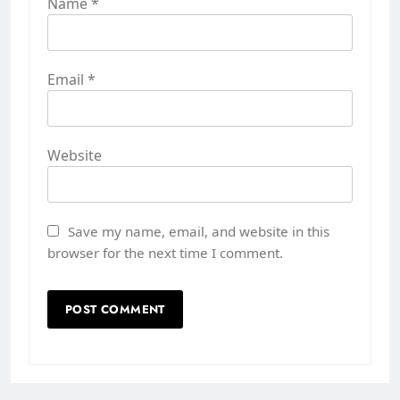
Name
*
Email
*
Website
Save my name, email, and website in this
browser for the next time I comment.