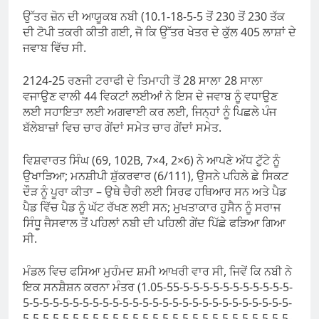
ਉੱਤਰ ਜ਼ੋਨ ਦੀ ਆਯੂਕਬ ਨਬੀ (10.1-18-5-5 ਤੋਂ 230 ਤੋਂ 230 ਤੱਕ
ਦੀ ਟੋਪੀ ਤਕਰੀ ਕੀਤੀ ਗਈ, ਜੋ ਕਿ ਉੱਤਰ ਖੇਤਰ ਦੇ ਕੁੱਲ 405 ਲਾਸ਼ਾਂ ਦੇ
ਜਵਾਬ ਵਿੱਚ ਸੀ.
2124-25 ਰਣਜੀ ਟਰਾਫੀ ਦੇ ਤਿਮਾਹੀ ਤੋਂ 28 ਸਾਲਾ 28 ਸਾਲਾ
ਵਜਾਉਣ ਵਾਲੀ 44 ਵਿਕਟਾਂ ਲਈਆਂ ਨੇ ਇਸ ਦੇ ਜਵਾਬ ਨੂੰ ਵਧਾਉਣ
ਲਈ ਸਹਾਇਤਾ ਲਈ ਅਗਵਾਈ ਕਰ ਲਈ, ਜਿਨ੍ਹਾਂ ਨੂੰ ਪਿਛਲੇ ਪੰਜ
ਬੱਲੇਬਾਜ਼ਾਂ ਵਿਚ ਚਾਰ ਗੇਂਦਾਂ ਸਮੇਤ ਚਾਰ ਗੇਂਦਾਂ ਸਮੇਤ.
ਵਿਸ਼ਵਾਰਤ ਸਿੰਘ (69, 102B, 7×4, 2×6) ਨੇ ਆਪਣੇ ਅੱਧ ਟੁੱਟੇ ਨੂੰ
ਉਖਾੜਿਆ; ਮਨਸ਼ੀਪੀ ਸ਼ੁੱਕਰਵਾਰ (6/111), ਉਸਨੇ ਪਹਿਲੇ ਛੇ ਸਿਕਟ
ਦੌੜ ਨੂੰ ਪੂਰਾ ਕੀਤਾ – ਉਥੇ ਚੈਰੀ ਲਈ ਸਿਰਫ ਹਥਿਆਰ ਸਨ ਅਤੇ ਪੈਡ
ਪੈਡ ਵਿੱਚ ਪੈਡ ਨੂੰ ਘੱਟ ਰੱਖਣ ਲਈ ਸਨ; ਮੁਖਤਾਕਾਰ ਹੁਸੈਨ ਨੂੰ ਸਰਾਜ
ਸਿੰਧੂ ਜੈਸਵਾਲ ਤੋਂ ਪਹਿਲਾਂ ਨਬੀ ਦੀ ਪਹਿਲੀ ਗੇਂਦ ਪਿੱਛੇ ਫੜਿਆ ਗਿਆ
ਸੀ.
ਮੰਡਲ ਵਿਚ ਫਸਿਆ ਮੁਹੰਮਦ ਸ਼ਮੀ ਆਖਰੀ ਵਾਰ ਸੀ, ਜਿਵੇਂ ਕਿ ਨਬੀ ਨੇ
ਇਕ ਸਨਸ਼ੈਸ਼ਨ ਕਰਨਾ ਮੰਤਰ (1.05-55-5-5-5-5-5-5-5-5-5-5-5-
5-5-5-5-5-5-5-5-5-5-5-5-5-5-5-5-5-5-5-5-5-5-5-5-5-5-5-
5-5-5-5-5-5-5-5-5-5-5-5-5-5-5-5-5-5-5-5-5-5-5-5-5-5-5-